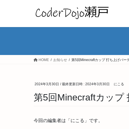
コ
ナ
ン
ビ
テ
ゲ
ン
ー
ツ
シ
へ
ョ
ス
ン
キ
に
ッ
移
HOME
お知らせ
第5回Minecraftカップ 打ち上げパ
プ
動
2024年3月30日
/ 最終更新日時 :
2024年3月30日
にこる
第5回Minecraftカ
今回の編集者は「にこる」です。